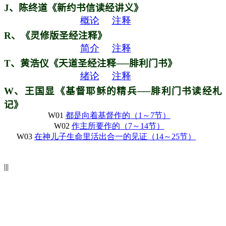
J
、陈终道《新约书信读经讲义》
概论
注释
R
、《灵修版圣经注释》
简介
注释
T
、黄浩仪《天道圣经注释──腓利门书》
绪论
注释
W
、王国显《基督耶稣的精兵──腓利门书读经札
记》
W01
都是向着基督作的
（1
～7
节
）
W02
作主所要作的
（7
～14
节
）
W03
在神儿子生命里活出合一的见证
（14
～25
节
）
|||