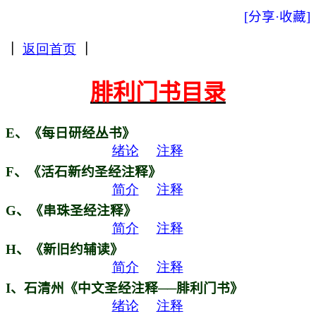
[分享·收藏]
｜
返回首页
｜
腓利门书目录
E
、《每日研经丛书》
绪论
注释
F
、《活石新约圣经注释》
简介
注释
G
、《串珠圣经注释》
简介
注释
H
、《新旧约辅读》
简介
注释
I
、石清州《中文圣经注释──腓利门书》
绪论
注释