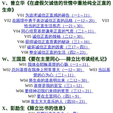
V
、曾立华《在虚假欠诚信的世情中重拾纯全正直的
生命》
V01
为追求诚信正直感的祷告
（
一1
～11
）
V02
在困境中勇于表达诚信正直的品格
（
一12
～20
）
V03
恰当的正直生活形态
（
一21
～30
）
V04
同心培育基督谦卑正直的气质
（
二1
～11
）
V05
诚信正直的领袖
（
二12
～30
）
V06
获得诚信正直质素的秘诀
（
三1
～16
）
V07
破坏诚信正直的因素
（
三17
～
四1
）
V08
整全诚信正直
的生活
（
四2
～23
）
W
、王国显《要在主里同心──腓立比书读经札记》
W01
我体会耶稣基督的心肠
（
一1
～11
）
W02
总叫基督在我身上照常显大
（
一12
～30
）
W03
当以基
督的心为心
（
二1
～11
）
W04
将生命的道表明出来
（
二12
～30
）
W05
基督是我的至宝
（
三1
～12
）
W06
要得神召我们来得的奖赏
（
三12
～21
）
W07
要在主里同心
（
四1
～9
）
W08
靠主大大喜乐的人
（
四10
～23
）
X
、彭励生《腓立比书的信息》