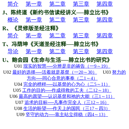
简介
第一章
第二章
第三章
第四章
J
、陈终道《新约书信读经讲义──腓立比书》
概论
第一章
第二章
第三章
第四章
R
、《灵修版圣经注释》
简介
第一章
第二章
第三章
第四章
T
、冯荫坤《天道圣经注释──腓立比书》
导论
第一章
第二章
第三章
第四章
U
、鲍会园《生命与生活──腓立比书的研究》
U01
现实的智慧──分辨是非的祷告
（
一9
～19
）
U02
最好的选择──活着就是基督
（
一20
～30
）
U03
努力的
方向──同心合意的事奉
（
二1
～4
）
U04
完全的榜样──以基督的心为心
（
二5
～11
）
U05
工作的目的──作成得救的工夫
（
二12
～18
）
U06
最高的愿望──认识基督和祂的大能
（
三1
～11
）
U07
追求的目标──凡事作完全人
（
三12
～16
）
U08
生活的
盼望──作天上的国民
（
三17
～
四3
）
U09
坚守的动力──靠主站立得稳
（
四4
～13
）